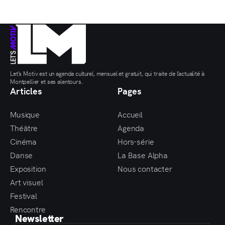
Let’s Motiv est un agenda culturel, mensuel et gratuit, qui traite de l’actualité à
Montpellier et ses alentours.
Articles
Pages
Musique
Accueil
Théâtre
Agenda
Cinéma
Hors-série
Danse
La Base Alpha
Exposition
Nous contacter
Art visuel
Festival
Rencontre
Newsletter