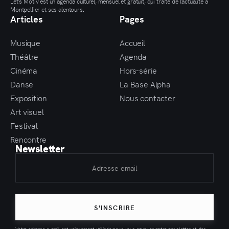
Let’s Motiv est un agenda culturel, mensuel et gratuit, qui traite de l’actualité à
Montpellier et ses alentours.
Articles
Pages
Musique
Accueil
Théâtre
Agenda
Cinéma
Hors-série
Danse
La Base Alpha
Exposition
Nous contacter
Art visuel
Festival
Rencontre
Newsletter
S'INSCRIRE
Votre adresse e-mail est uniquement utilisée pour vous envoyer notre newsletter et des