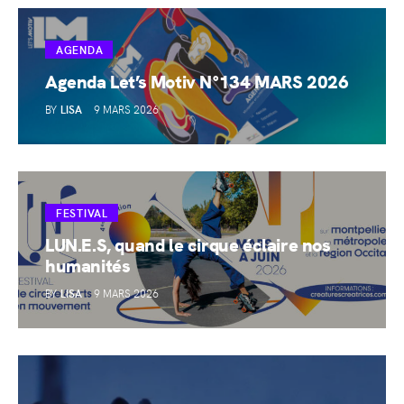
AGENDA
Agenda Let’s Motiv N°134 MARS 2026
BY
LISA
9 MARS 2026
FESTIVAL
LUN.E.S, quand le cirque éclaire nos
humanités
BY
LISA
9 MARS 2026