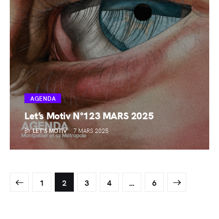
AGENDA
Let’s Motiv N°123 MARS 2025
BY
LET'S MOTIV
7 MARS 2025
1
2
3
4
>
…
6