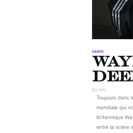
DANSE
Way
Dee
0 MIN
Toujours dans l
mondiale qui no
britannique Way
entre la scène e