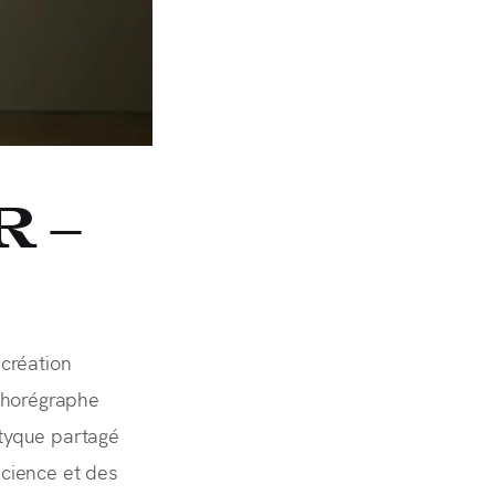
 –
 création
 chorégraphe
ptyque partagé
 science et des