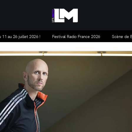
Let's Motiv
Let's Motiv est un agenda culturel, mensuel et gratuit,
11 au 26 juillet 2026 !
Festival Radio France 2026
Scène de Ba
qui traite de l'actualité à Montpellier et ses alentours.
HORS-SÉRIE
ARTICLES
LA BASE ALPHA
NOUS CON