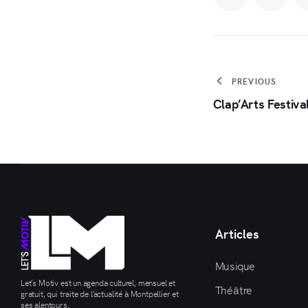
PREVIOUS
Clap’Arts Festiva
Articles
Musique
Let’s Motiv est un agenda culturel, mensuel et
Théâtre
gratuit, qui traite de l’actualité à Montpellier et
ses alentours.