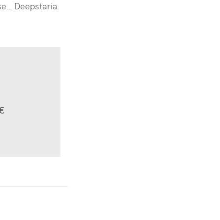
se… Deepstaria.
€