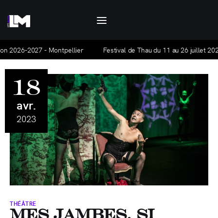
Let's Motiv
Let's Motiv est un agenda culturel, mensuel et
gratuit, qui traite de l'actualité à Montpellier
n 2026-2027 - Montpellier
Festival de Thau du 11 au 26 juillet 2026 
et ses alentours.
18
Agenda
avr.
Hors-série
2023
Articles
La base Alpha
Nous contacter
THÉÂTRE
Mes jambes, si