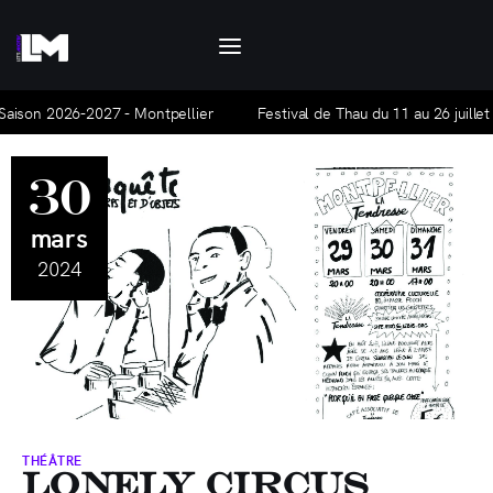
Let's Motiv
Let's Motiv est un agenda culturel, mensuel et
gratuit, qui traite de l'actualité à Montpellier
aison 2026-2027 - Montpellier
Festival de Thau du 11 au 26 juillet 2
et ses alentours.
30
Agenda
mars
Hors-série
2024
Articles
La base Alpha
Nous contacter
THÉÂTRE
Lonely Circus