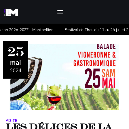
Let's Motiv
Let's Motiv est un agenda culturel, mensuel et
gratuit, qui traite de l'actualité à Montpellier
aison 2026-2027 - Montpellier
Festival de Thau du 11 au 26 juillet 2
et ses alentours.
25
Agenda
mai
Hors-série
2024
Articles
La base Alpha
Nous contacter
VISITE
Les Délices de la