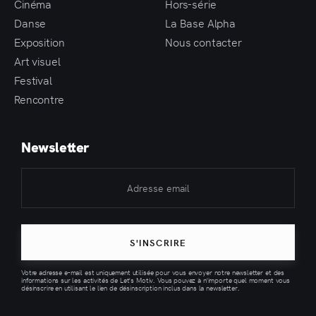
Cinéma
Hors-série
Danse
La Base Alpha
Exposition
Nous contacter
Art visuel
Festival
Rencontre
Newsletter
S'INSCRIRE
Votre adresse e-mail est uniquement utilisée pour vous envoyer notre newsletter et des
informations sur les activités de Let's Motiv. Vous pouvez à n'importe quel moment vous
désinscrire en utilisant le lien de désinscription inclus dans la newsletter.