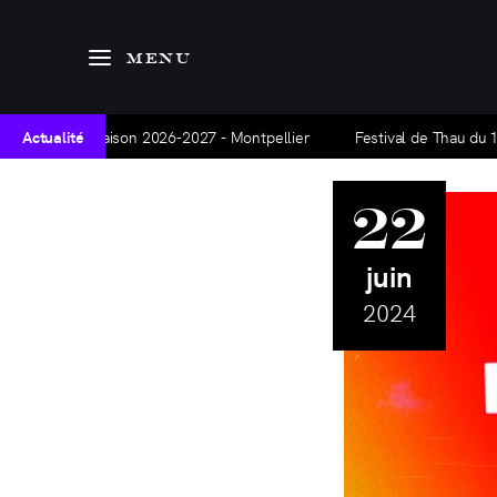
Agenda
MENU
Hors-série
Articles
Théâtrales - Saison 2026-2027 - Montpellier
Actualité
Festival de Thau du 11 
AGENDA
La base Alpha
22
Nous contacter
juin
2024