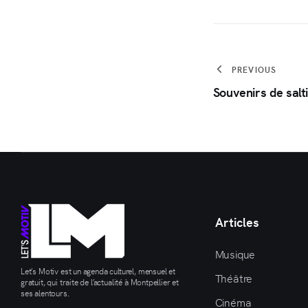
PREVIOUS
Souvenirs de sal
Articles
Musique
Let’s Motiv est un agenda culturel, mensuel et
Théâtre
gratuit, qui traite de l’actualité à Montpellier et
ses alentours.
Cinéma