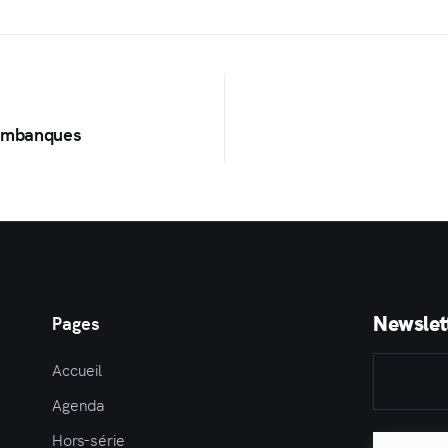
timbanques
Newslet
Pages
Accueil
Agenda
Hors-série