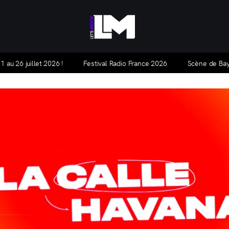
Let's Motiv
Let's Motiv est un agenda culturel, mensuel et gratuit,
au 26 juillet 2026 !
Festival Radio France 2026
Scène de Bayss
qui traite de l'actualité à Montpellier et ses alentours.
HORS-SÉRIE
ARTICLES
LA BASE ALPHA
NOUS CON