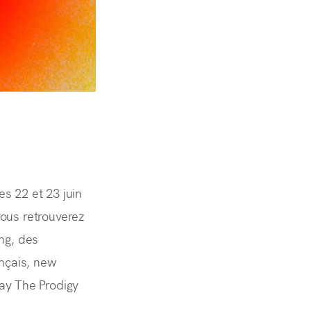
es 22 et 23 juin
vous retrouverez
ing, des
nçais, new
ay The Prodigy