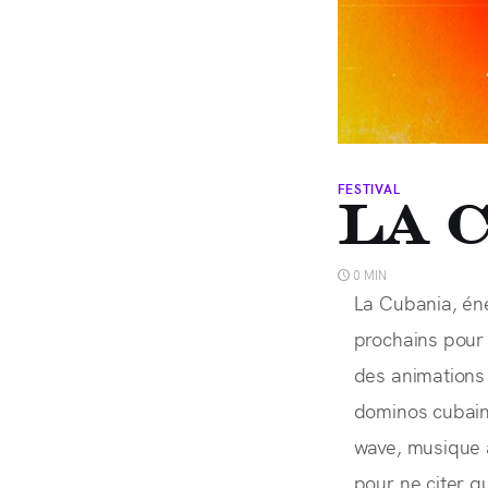
FESTIVAL
La 
0 MIN
La Cubania, éne
prochains pour 
des animations g
dominos cubains
wave, musique 
pour ne citer qu