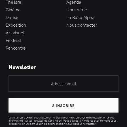
Théâtre
Agenda
Cinéma
Hors-série
Danse
La Base Alpha
Exposition
Nous contacter
Art visuel
Festival
Rencontre
Newsletter
S'INSCRIRE
Votre adresse e-mail est uniquement utilisée pour vous envoyer notre newsletter et des
informations sur les activités de Let's Motiv. Vous pouvez à n'importe quel moment vous
désinscrire en utilisant le lien de désinscription inclus dans la newsletter.