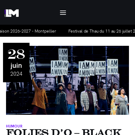
Let's Motiv
Let's Motiv est un agenda culturel, mensuel et
gratuit, qui traite de l'actualité à Montpellier
Saison 2026-2027 - Montpellier
Festival de Thau du 11 au 26 juillet 
et ses alentours.
28
Agenda
juin
Hors-série
2024
Articles
La base Alpha
Nous contacter
HUMOUR
Folies d’O – Black