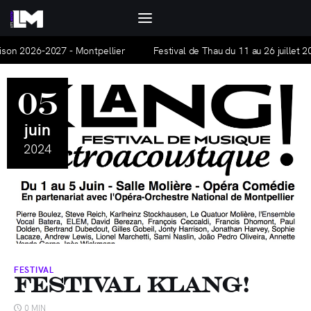
Let's Motiv
aison 2026-2027 - Montpellier
Festival de Thau du 11 au 26 juillet 2
Let's Motiv est un agenda culturel, mensuel et
gratuit, qui traite de l'actualité à Montpellier
et ses alentours.
05
Agenda
juin
2024
Hors-série
Articles
La base Alpha
Nous contacter
FESTIVAL
Festival KLANG!
0 MIN