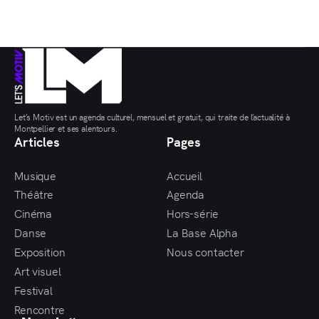
Let’s Motiv est un agenda culturel, mensuel et gratuit, qui traite de l’actualité à
Montpellier et ses alentours.
Articles
Pages
Musique
Accueil
Théâtre
Agenda
Cinéma
Hors-série
Danse
La Base Alpha
Exposition
Nous contacter
Art visuel
Festival
Rencontre