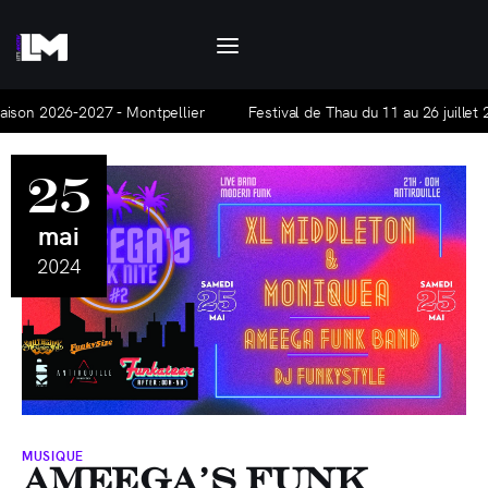
Let's Motiv
Let's Motiv est un agenda culturel, mensuel et
gratuit, qui traite de l'actualité à Montpellier
Saison 2026-2027 - Montpellier
Festival de Thau du 11 au 26 juillet 
et ses alentours.
25
Agenda
mai
Hors-série
2024
Articles
La base Alpha
Nous contacter
MUSIQUE
Ameega’s Funk