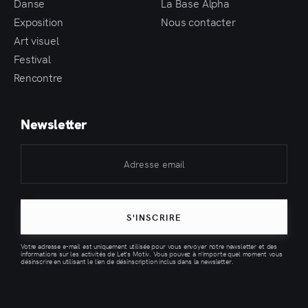
Danse
La Base Alpha
Exposition
Nous contacter
Art visuel
Festival
Rencontre
Newsletter
S'INSCRIRE
Votre adresse e-mail est uniquement utilisée pour vous envoyer notre newsletter et des
informations sur les activités de Let's Motiv. Vous pouvez à n'importe quel moment vous
désinscrire en utilisant le lien de désinscription inclus dans la newsletter.