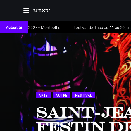
Agenda
MENU
Hors-série
ison 2026-2027 - Montpellier
Actualité
Festival de Thau du 11 au 26 juillet 202
AGENDA
Articles
La base Alpha
Nous contacter
ARTS
AUTRE
FESTIVAL
Saint-Je
Festin de