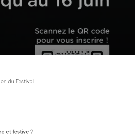
ion du Festival
ne et festive
?