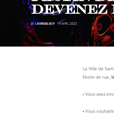
Devenez 
BY
LAURENT ROY
19 AVRIL 2023
La Ville de Sai
Festin de rue,
l
• Vous avez env
• Vous souhaite