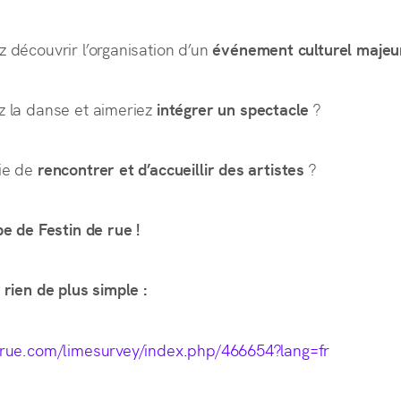
z découvrir l’organisation d’un
événement culturel maje
z la danse et aimeriez
intégrer un spectacle
?
vie de
rencontrer et d’accueillir des artistes
?
pe de Festin de rue !
 rien de plus simple :
derue.com/limesurvey/index.php/466654?lang=fr