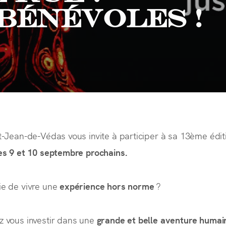
bénévoles !
nt-Jean-de-Védas vous invite à participer à sa 13ème édit
es 9 et 10 septembre prochains.
ie de vivre une
expérience hors norme
?
z vous investir dans une
grande et belle aventure humai