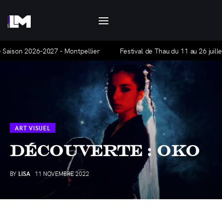
Let's Motiv
Let's Motiv est un agenda culturel, mensuel et
gratuit, qui traite de l'actualité à Montpellier
2026-2027 - Montpellier
Festival de Thau du 11 au 26 juillet 2026 !
et ses alentours.
Agenda
Hors-série
ART VISUEL
Articles
Découverte : Oko
La base Alpha
BY
LISA
11 NOVEMBRE 2022
Nous contacter