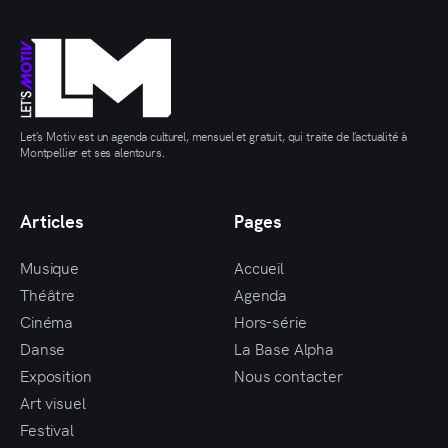
Let’s Motiv est un agenda culturel, mensuel et gratuit, qui traite de l’actualité à
Montpellier et ses alentours.
Articles
Pages
Musique
Accueil
Théâtre
Agenda
Cinéma
Hors-série
Danse
La Base Alpha
Exposition
Nous contacter
Art visuel
Festival