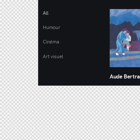
All
Humour
Cinéma
Art visuel
Aude Bertr